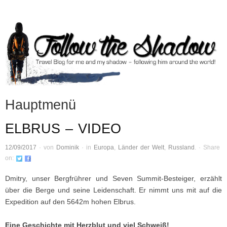
FOLLOW THE
Travel Blog for me and my shadow – following him around the world!
SHADOW
Hauptmenü
ELBRUS – VIDEO
Zum Inhalt springen
12/09/2017
·
von
Dominik
·
in
Europa
,
Länder der Welt
,
Russland
.
·
Share
on:
Dmitry, unser Bergfrührer und Seven Summit-Besteiger, erzählt
über die Berge und seine Leidenschaft. Er nimmt uns mit auf die
Expedition auf den 5642m hohen Elbrus.
Eine Geschichte mit Herzblut und viel Schweiß!