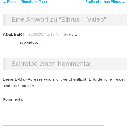
Post navigation
←
Elbrus – Stürmische Tage
Radioreise zum Elbrus
→
Eine Antwort zu “
Elbrus – Video
”
ADELBERT
21/09/2017 at 12:45
·
·
Antworten
→
nice video…
Schreibe einen Kommentar
Deine E-Mail-Adresse wird nicht veröffentlicht.
Erforderliche Felder
sind mit
*
markiert
Kommentar